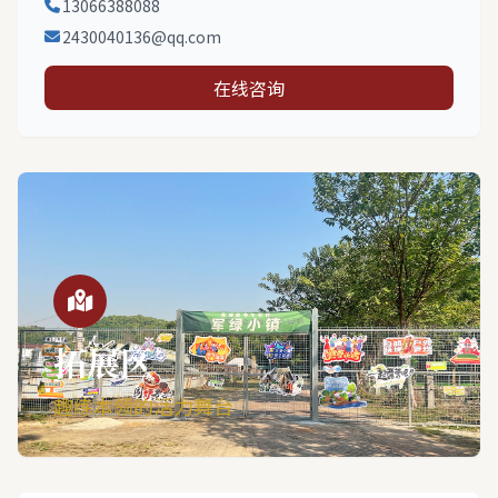
13066388088
2430040136@qq.com
在线咨询
拓展区
趣练本领的活力舞台