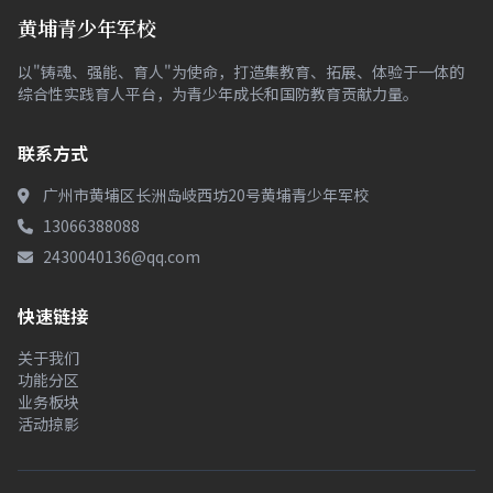
黄埔青少年军校
以"铸魂、强能、育人"为使命，打造集教育、拓展、体验于一体的
综合性实践育人平台，为青少年成长和国防教育贡献力量。
联系方式
广州市黄埔区长洲岛岐西坊20号黄埔青少年军校
13066388088
2430040136@qq.com
快速链接
关于我们
功能分区
业务板块
活动掠影